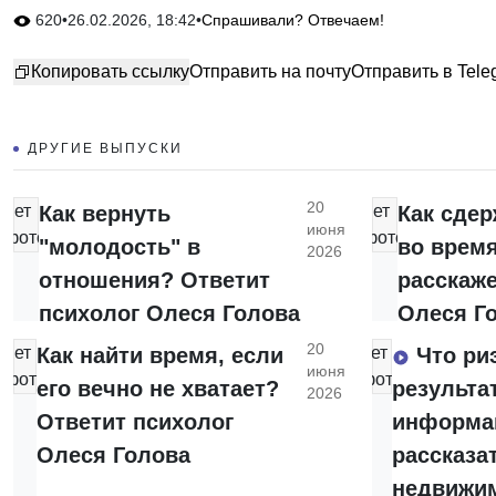
620
•
26.02.2026, 18:42
•
Спрашивали? Отвечаем!
Копировать ссылку
Отправить на почту
Отправить в Tele
ДРУГИЕ ВЫПУСКИ
20
нет
Как вернуть
нет
Как сде
июня
фото
фото
"молодость" в
во время
2026
отношения? Ответит
расскаже
психолог Олеся Голова
Олеся Г
20
нет
Как найти время, если
нет
Что ри
июня
фото
фото
его вечно не хватает?
результа
2026
Ответит психолог
информа
Олеся Голова
рассказа
недвижи