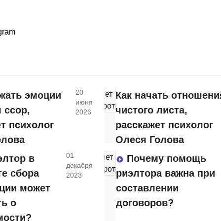
gram
20
ржать эмоции
нет
Как начать отношени
июня
фото
 ссор,
чистого листа,
2026
т психолог
расскажет психолог
олова
Олеся Голова
01
элтор в
нет
Почему помощь
декабря
фото
те сбора
риэлтора важна при
2023
ции может
составлении
ть о
договоров?
мости?