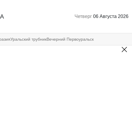
А
Четверг
06 Августа 2026
разия
Уральский трубник
Вечерний Первоуральск