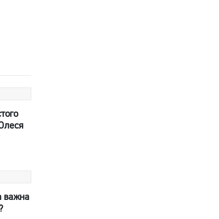
стого
 Олеся
а важна
?