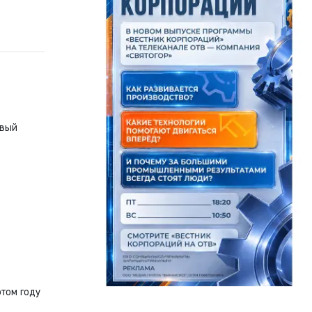
рвый
этом году