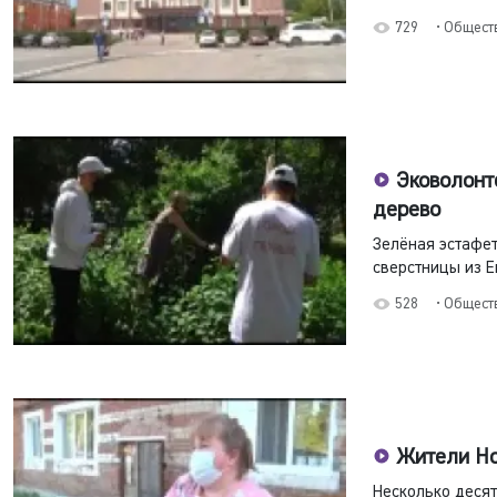
729
• Общест
Эковолонт
дерево
Зелёная эстафет
сверстницы из Е
528
• Общест
Жители Но
Несколько десят