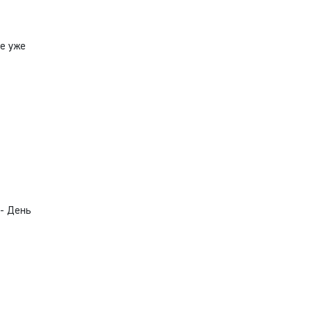
не уже
 - День