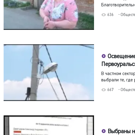
Благотворительн
636
• Общест
Освещение
Первоуральс
В частном секто
выбрали те, где
667
• Общест
Выбраны н