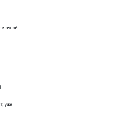
 в очной
и
т, уже