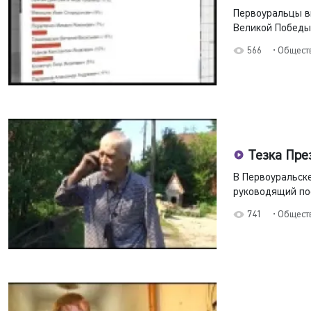
Первоуральцы вы
Великой Победы 
566
• Общест
Тезка Пре
В Первоуральске
руководящий пос
741
• Общест