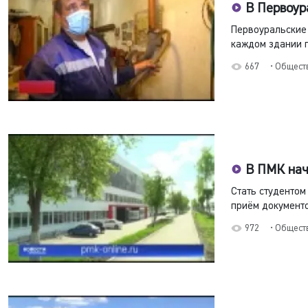
В Первоур
Первоуральские 
каждом здании п
667
• Общест
В ПМК нач
Стать студентом
приём документо
972
• Общест