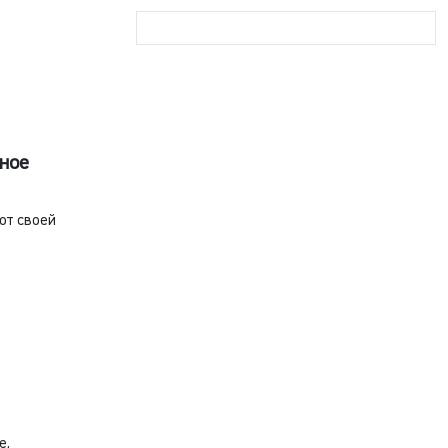
нное
от своей
е.