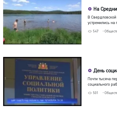
На Средни
В Свердловской 
устремились на п
547
• Общест
День соци
Почти тысяча п
социального рабо
501
• Общест