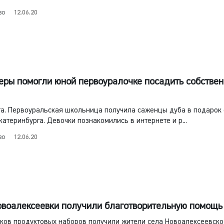
во
12.06.20
еры помогли юной первоуралочке посадить собстве
а. Первоуральская школьница получила саженцы дуба в подарок 
катеринбурга. Девочки познакомились в интернете и р...
во
12.06.20
воалексеевки получили благотворительную помощь
ков продуктовых наборов получили жители села Новоалексеевско