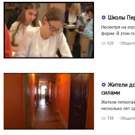
Школы Пер
Несмотря на огр
форме. В этом го
520
• Общест
Жители до
силами
Жители пятиэтаж
несколько лет з
738
• Общест