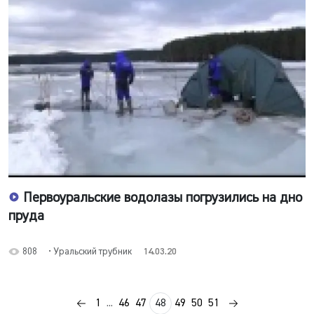
Первоуральские водолазы погрузились на дно
пруда
808
• Уральский трубник
14.03.20
1
...
46
47
48
49
50
51