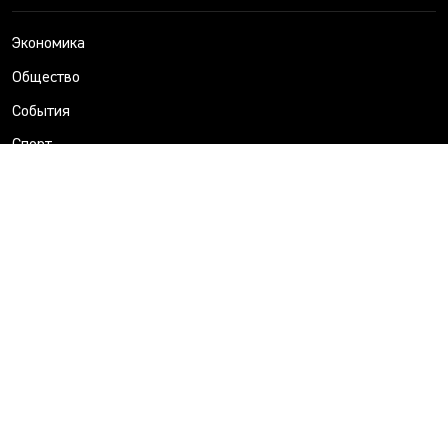
Экономика
Общество
События
Спорт
Уральский трубник
Технологии
Здоровье
Происшествия
Политика
Свердловская область
ИНФОРМАЦИЯ